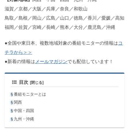
滋賀／京都／大阪／兵庫／奈良／和歌山
鳥取／島根／岡山／広島／山口／徳島／香川／愛媛／高知
福岡／佐賀／宮崎／長崎／熊本／大分／鹿児島／沖縄
●全国や東日本、複数地域対象の番組モニターの情報は
コ
チラから＞＞
●新着の情報は
メールマガジン
でも配信しています！
目次
番組モニターとは
関西
中国・四国
九州・沖縄